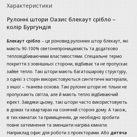
Характеристики
Рулонні штори Оазис блекаут срібло –
колір Бургундія
Блекаут
срібло
– це різновид рулонних штор блекаут, які
мають 90-100% светонепроницаємість та додатково
тепловідбиваючими властивостями. Спеціальне термо
покриття з зовнішньої сторони, відбиває та не пропускає
зайве тепло. Такі штори мають багатошарову структуру,
з однієї з сторін використовуються синтетичні матеріали,
з іншої – тканева основа. Такі рулонні штори не тільки не
пропускають світла, але й мають тепло відбиваючий
ефект. Завдяки цьому, такі штори часто використовують
в домах та квартирах на сонячній стороні дому. А також,
в тих кімнатах та приміщеннях, де необхідно зробити
повне затемнення та зменшити нагріва кімнати.
Наприклад офис для роботи з проекторами. Або
дитяча