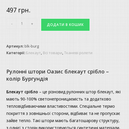
497
грн.
Рулонні
-
+
ДОДАТИ В КОШИК
штори
Оазис
блекаут
Артикул:
blk-burg
срібло
Категорії:
Блекаут
,
Всі товари
,
Тканеві ролети
-
колір
Рулонні штори Оазис блекаут срібло –
Бургундія
колір Бургундія
кількість
Блекаут
срібло
– це різновид рулонних штор блекаут, які
мають 90-100% светонепроницаємість та додатково
тепловідбиваючими властивостями. Спеціальне термо
покриття з зовнішньої сторони, відбиває та не пропускає
зайве тепло. Такі штори мають багатошарову структуру,
з однієї з сторін використовуються синтетичні матеріали,