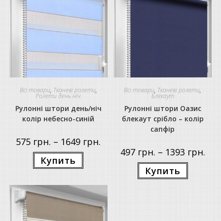
Всі товари
,
Тканеві ролети
,
Всі товари
,
Тканеві ролети
,
Ролети день ніч
Блекаут
Рулонні штори день/ніч
Рулонні штори Оазис
колір небесно-синій
блекаут срібло – колір
сапфір
Price
575
грн.
–
1649
грн.
range:
Price
497
грн.
–
1393
грн.
575 грн.
Цей
rang
Купить
through
товар
497 г
Цей
1649 грн.
має
Купить
thro
товар
кілька
1393
має
варіантів.
кілька
Параметри
варіантів.
можна
Параметр
вибрати
можна
на
вибрати
сторінці
на