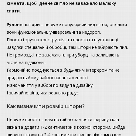
кімната, щоб денне світло не заважало малюку
спати.
Рулонні штори
– це дуже популярний вид штор, оскільки
вони функціональні, універсальні та недорогі.
Проста і зручна конструкція, та простота в установці.
Завдяки спеціальній обробці, такі штори не збирають пил.
Не громоздкі, не заважають при уборці та залишають
місце на підвіконні.
Гармонійно поєднуються з будь-яким інтер’єром та не
придають йому зайвої навантаженості.
Різноманіття у виборі по виду та дизайну.
І звичайно ціна, яка реально радує.
Как визначити розмір штори?
Це дуже просто – вам потрібно заміряти ширину скла
вікна та додати 1-2 сантиметри з кожної сторони. Вийде
ширина штори на 2-4 сантиметри ширше ніж само скло.