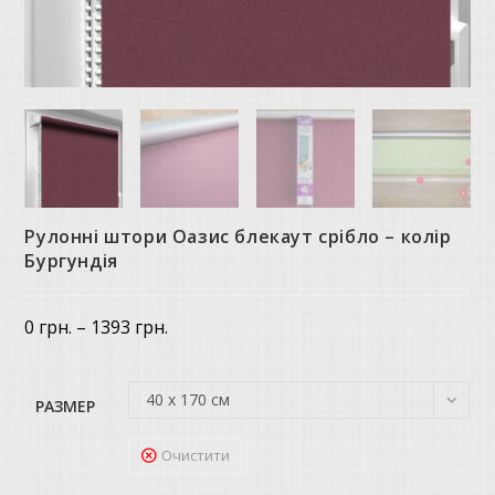
Рулонні штори Оазис блекаут срібло – колір
Бургундія
Price
0
грн.
–
1393
грн.
range:
0 грн.
through
1393 грн.
40 х 170 см
РАЗМЕР
Очистити