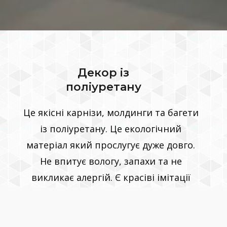
Декор із
поліуретану
Це якісні карнізи, молдинги та багети
із поліуретану. Це екологічний
матеріал який прослугує дуже довго.
Не впитує вологу, запахи та не
викликає алергій. Є красіві імітації
ліпнини та звичайні пласкі молделі.