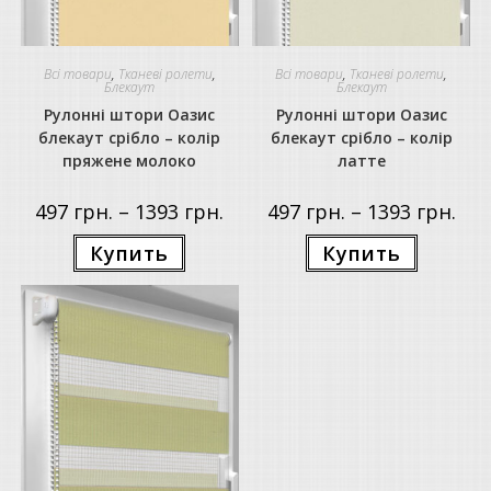
Всі товари
,
Тканеві ролети
,
Всі товари
,
Тканеві ролети
,
Блекаут
Блекаут
Рулонні штори Оазис
Рулонні штори Оазис
блекаут срібло – колір
блекаут срібло – колір
пряжене молоко
латте
Price
Price
497
грн.
–
1393
грн.
497
грн.
–
1393
грн.
range:
rang
497 грн.
497 г
Цей
Цей
Купить
Купить
through
thro
товар
товар
1393 грн.
1393
має
має
кілька
кілька
варіантів.
варіантів.
Параметри
Параметр
можна
можна
вибрати
вибрати
на
на
сторінці
сторінці
товару
товару