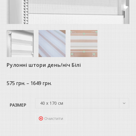
Рулонні штори день/ніч Білі
Price
575
грн.
–
1649
грн.
range:
575 грн.
through
1649 грн.
40 х 170 см
РАЗМЕР
Очистити