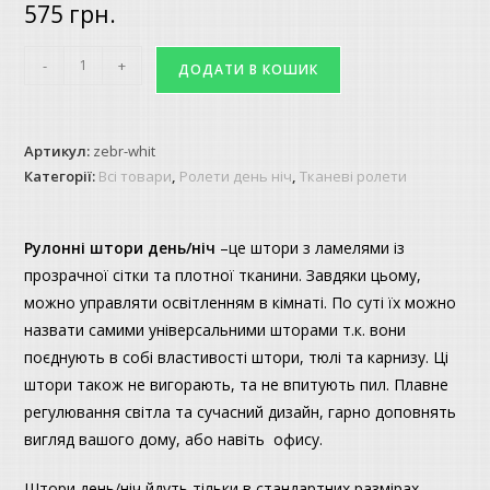
575
грн.
Рулонні
-
+
ДОДАТИ В КОШИК
штори
день/
ніч
Артикул:
zebr-whit
Білі
Категорії:
Всі товари
,
Ролети день ніч
,
Тканеві ролети
кількість
Рулонні штори день/ніч
–це штори з ламелями із
прозрачної сітки та плотної тканини. Завдяки цьому,
можно управляти освітленням в кімнаті. По суті їх можно
назвати самими універсальними шторами т.к. вони
поєднують в собі властивості штори, тюлі та карнизу. Ці
штори також не вигорають, та не впитують пил. Плавне
регулювання світла та сучасний дизайн, гарно доповнять
вигляд вашого дому, або навіть офису.
Штори день/ніч йдуть тільки в стандартних размірах