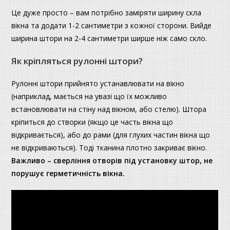
Це дуже просто – вам потрібно заміряти ширину скла
вікна та додати 1-2 сантиметри з кожної сторони. Вийде
ширина штори на 2-4 сантиметри ширше ніж само скло.
Як кріпляться рулонні штори?
Рулонні штори прийнято устанавлювати на вікно
(наприклад, мається на увазі що їх можливо
встановлювати на стіну над вікном, або стелю). Штора
кріпиться до створки (якщо це часть вікна що
відкривається), або до рами (для глухих частин вікна що
не відкриваються). Тоді тканина плотно закриває вікно.
Важливо – сверління отворів під установку штор, не
порушує герметичність вікна.