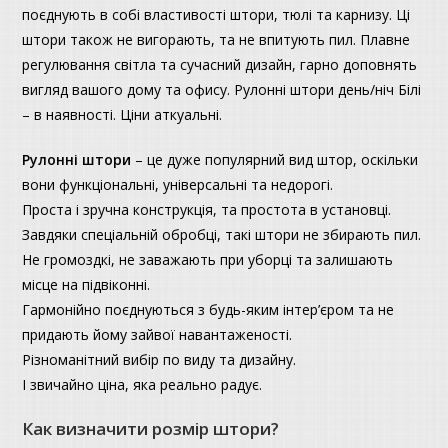
поєднують в собі властивості штори, тюлі та карнизу. Ці
штори також не вигорають, та не впитують пил. Плавне
регулювання світла та сучасний дизайн, гарно доповнять
вигляд вашого дому та офису. Рулонні штори день/ніч Білі
– в наявності. Ціни аткуальні.
Рулонні штори
– це дуже популярний вид штор, оскільки
вони функціональні, універсальні та недорогі.
Проста і зручна конструкція, та простота в установці.
Завдяки спеціальній обробці, такі штори не збирають пил.
Не громоздкі, не заважають при уборці та залишають
місце на підвіконні.
Гармонійно поєднуються з будь-яким інтер’єром та не
придають йому зайвої навантаженості.
Різноманітний вибір по виду та дизайну.
І звичайно ціна, яка реально радує.
Как визначити розмір штори?