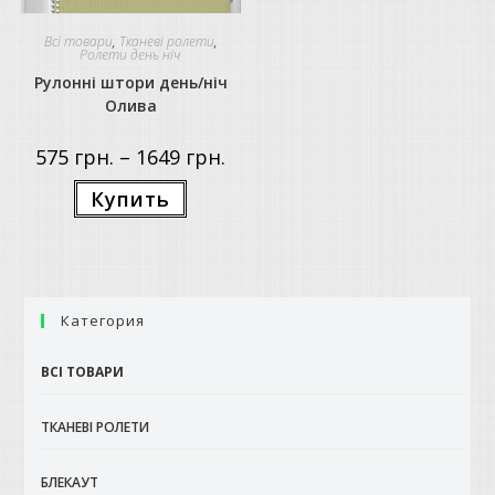
Всі товари
,
Тканеві ролети
,
Ролети день ніч
Рулонні штори день/ніч
Олива
Price
575
грн.
–
1649
грн.
range:
575 грн.
Цей
Купить
through
товар
1649 грн.
має
кілька
варіантів.
Параметри
можна
вибрати
на
Категория
сторінці
товару
ВСІ ТОВАРИ
ТКАНЕВІ РОЛЕТИ
БЛЕКАУТ