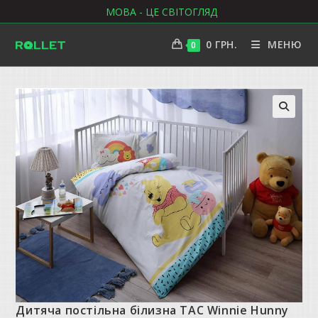
Перейти
МОВА - ЦЕ СВІТОГЛЯД
до
вмісту
0
ГРН.
МЕНЮ
0
Дитяча постільна білизна ТАС Winnie Hunny