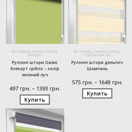
Всі товари
,
Тканеві ролети
,
Всі товари
,
Тканеві ролети
,
Блекаут
Ролети день ніч
Рулонні штори Оазис
Рулонні штори день/ніч
блекаут срібло – колір
Шампань
зелений луч
Price
575
грн.
–
1649
грн.
rang
Price
497
грн.
–
1393
грн.
575 г
Цей
range:
Купить
thro
товар
497 грн.
Цей
1649
має
Купить
through
товар
кілька
1393 грн.
має
варіантів.
кілька
Параметр
варіантів.
можна
Параметри
вибрати
можна
на
вибрати
сторінці
на
товару