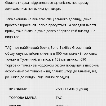
білизна гладка і відрізняється щільністю, при цьому
залишаючись приємним для шкіри.
Така тканина не вимагає спеціального догляду, дуже
просто стирається і легко прасується. А завдяки якості
пряжі, така білизна дуже довго зберігає свій вигляд і не
вицвітає
TAÇ – це найбільший бренд Zorlu Textiles Group, який
обслуговує мільйони клієнтів в 800 магазинах і торгових
точках в Туреччині, а також в 158 магазинах і 690
торгових точках за кордоном. Якісна продукція з широким
асортиментом товарів – від лляних штор до білизни, від
рушників до ковдр і ліцензійної продукції.
ВИРОБНИК
Zorlu Textile (Турція)
ТОРГОВА МАРКА
TAC