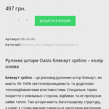
497
грн.
Рулонні
-
+
ДОДАТИ В КОШИК
штори
Oasis
блекаут
Артикул:
blk-sil-oliv
срібло
Категорії:
Блекаут
,
Всі товари
,
Тканеві ролети
-
колір
Рулонні штори Oasis блекаут срібло – колір
олива
олива
кількість
Блекаут
срібло
– це різновид рулонних штор блекаут, які
мають 90-100% светонепроницаємість та додатково
тепловідбиваючими властивостями. Спеціальне термо
покриття з зовнішньої сторони, відбиває та не пропускає
зайве тепло. Такі штори мають багатошарову структуру,
з однієї з сторін використовуються синтетичні матеріали,