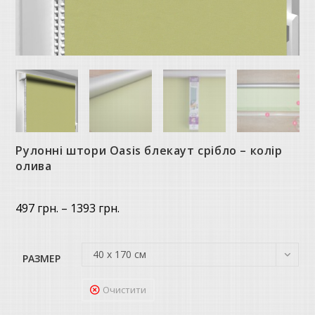
Рулонні штори Oasis блекаут срібло – колір
олива
Price
497
грн.
–
1393
грн.
range:
497 грн.
through
1393 грн.
40 х 170 см
РАЗМЕР
Очистити