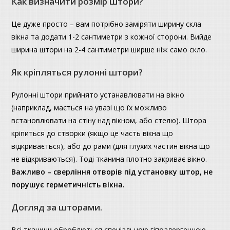
Как визначити розмір штори?
Це дуже просто – вам потрібно заміряти ширину скла
вікна та додати 1-2 сантиметри з кожної сторони. Вийде
ширина штори на 2-4 сантиметри ширше ніж само скло.
Як кріпляться рулонні штори?
Рулонні штори прийнято устанавлювати на вікно
(наприклад, мається на увазі що їх можливо
встановлювати на стіну над вікном, або стелю). Штора
кріпиться до створки (якщо це часть вікна що
відкривається), або до рами (для глухих частин вікна що
не відкриваються). Тоді тканина плотно закриває вікно.
Важливо – сверління отворів під установку штор, не
порушує герметичність вікна.
Догляд за шторами.
Всі тканини оброблються спеціальною гіпоалергенною