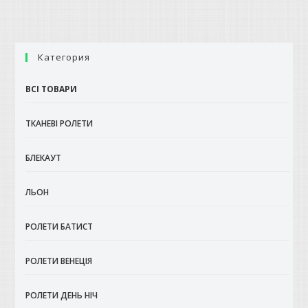
кілька
варіантів.
Параметри
можна
вибрати
на
Категория
сторінці
товару
ВСІ ТОВАРИ
ТКАНЕВІ РОЛЕТИ
БЛЕКАУТ
ЛЬОН
РОЛЕТИ БАТИСТ
РОЛЕТИ ВЕНЕЦІЯ
РОЛЕТИ ДЕНЬ НІЧ