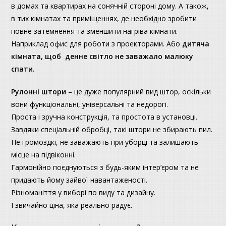
в домах та квартирах на сонячній стороні дому. А також,
в тих кімнатах та приміщеннях, де необхідно зробити
повне затемнення та зменшити нагріва кімнати.
Наприклад офис для роботи з проекторами. Або
дитяча
кімната, щоб денне світло не заважало малюку
спати.
Рулонні штори
– це дуже популярний вид штор, оскільки
вони функціональні, універсальні та недорогі.
Проста і зручна конструкція, та простота в установці.
Завдяки спеціальній обробці, такі штори не збирають пил.
Не громоздкі, не заважають при уборці та залишають
місце на підвіконні.
Гармонійно поєднуються з будь-яким інтер’єром та не
придають йому зайвої навантаженості.
Різноманіття у виборі по виду та дизайну.
І звичайно ціна, яка реально радує.