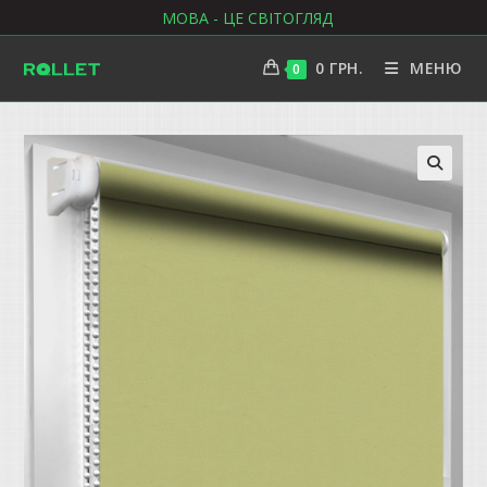
Перейти
МОВА - ЦЕ СВІТОГЛЯД
до
вмісту
0
ГРН.
МЕНЮ
0