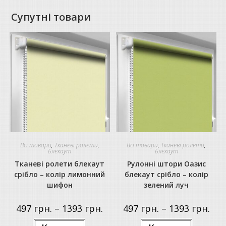
Супутні товари
Всі товари
,
Тканеві ролети
,
Всі товари
,
Тканеві ролети
,
Блекаут
Блекаут
Тканеві ролети блекаут
Рулонні штори Оазис
срібло – колір лимонний
блекаут срібло – колір
шифон
зелений луч
Price
Price
497
грн.
–
1393
грн.
497
грн.
–
1393
грн.
range:
rang
497 грн.
497 г
Цей
Цей