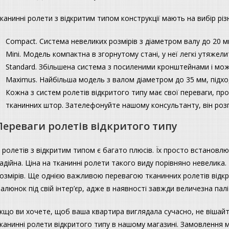
канинні ролети з відкритим типом конструкції мають на вибір різ
Compact. Система невеликих розмірів з діаметром валу до 20 мм
Mini. Модель компактна в згорнутому стані, у неї легкі утяжел
Standard. Збільшена система з посиленими кронштейнами і мож
Maximus. Найбільша модель з валом діаметром до 35 мм, підход
Кожна з систем ролетів відкритого типу має свої переваги, пр
тканинних штор. Зателефонуйте нашому консультанту, він розп
Переваги ролетів відкритого типу
 ролетів з відкритим типом є багато плюсів. Їх просто встановлю
адійна. Ціна на тканинні ролети такого виду порівняно невелика
озмірів. Ще однією важливою перевагою тканинних ролетів відкр
алюнок під свій інтер’єр, адже в наявності завжди величезна палі
кщо ви хочете, щоб ваша квартира виглядала сучасно, не вішайте
канинні ролети відкритого типу в нашому магазині. Замовлення 