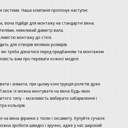
ні системи. Наша компанія пропонує наступні:
, вона підійде для монтажу на стандартні вікна.
ителями, невеликий діаметр вала.
ливістю монтажу до стелі.
ить для отворів великих розмірів.
о які треба дізнатися перед придбанням та монтажем
овість вам про переваги кожної моделі.
вати і знімати, при цьому конструкція ролетів дуже
. Також їх можна монтувати на вікна будь-яких
итого типу – можливість вибирати забарвлення і
тра кольорів.
 на вікна фіранки з тюлю і оксамиту. Купуйте сучасні
можна зробити швидко і зручно, адже у нас широкий