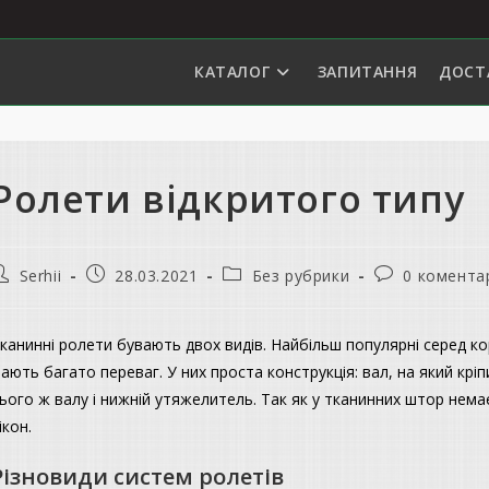
КАТАЛОГ
ЗАПИТАННЯ
ДОСТ
Ролети відкритого типу
втор
Запис
Категорія
Коментарі
Serhii
28.03.2021
Без рубрики
0 комента
апису:
опубліковано:
запису:
запису:
канинні ролети бувають двох видів. Найбільш популярні серед к
ають багато переваг. У них проста конструкція: вал, на який крі
ього ж валу і нижній утяжелитель. Так як у тканинних штор немає
ікон.
Різновиди систем ролетів