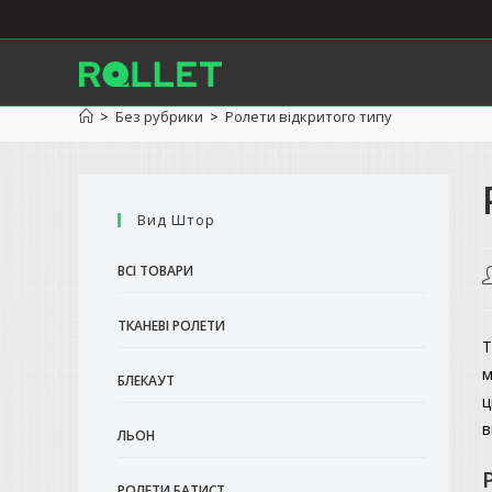
Перейти
до
вмісту
>
Без рубрики
>
Ролети відкритого типу
Вид Штор
ВСІ ТОВАРИ
А
з
ТКАНЕВІ РОЛЕТИ
Т
м
БЛЕКАУТ
ц
в
ЛЬОН
РОЛЕТИ БАТИСТ