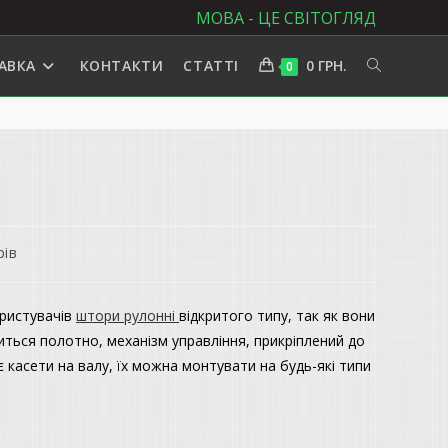
МОВА - ЦЕ СВІТОГЛЯД
АВКА
КОНТАКТИ
СТАТТІ
0
ГРН.
ПЕРЕМКНУ
0
ПОШУК
НА
ВЕБ-
рів
САЙТІ
ористувачів
штори рулонні
відкритого типу, так як вони
питься полотно, механізм управління, прикріплений до
 касети на валу, їх можна монтувати на будь-які типи