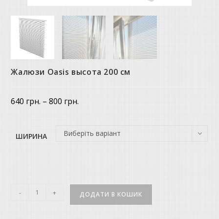
Жалюзи Oasis высота 200 см
Price
640
грн.
–
800
грн.
range:
640 грн.
through
800 грн.
Виберіть варіант
ШИРИНА
Жалюзи
-
+
ДОДАТИ В КОШИК
Oasis
высота