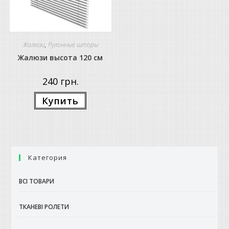
Жалюзи
,
Рулонные шторы
Жалюзи высота 120 см
240
грн.
Цей
Купить
товар
має
кілька
варіантів.
Параметри
можна
вибрати
на
Категория
сторінці
товару
ВСІ ТОВАРИ
ТКАНЕВІ РОЛЕТИ