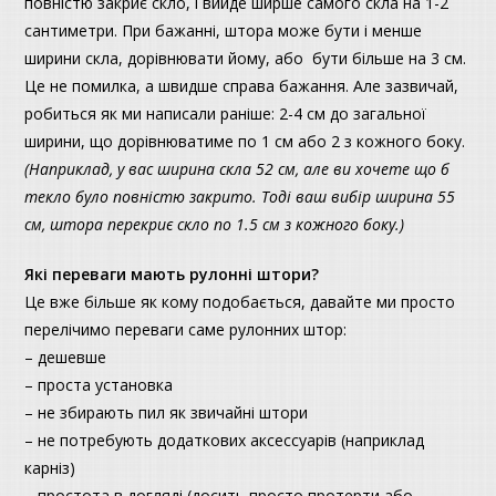
повністю закриє скло, і вийде ширше самого скла на 1-2
сантиметри. При бажанні, штора може бути і менше
ширини скла, дорівнювати йому, або бути більше на 3 см.
Це не помилка, а швидше справа бажання. Але зазвичай,
робиться як ми написали раніше: 2-4 см до загальної
ширини, що дорівнюватиме по 1 см або 2 з кожного боку.
(Наприклад, у вас ширина скла 52 см, але ви хочете що б
текло було повністю закрито. Тоді ваш вибір ширина 55
см, штора перекриє скло по 1.5 см з кожного боку.)
Які переваги мають рулонні штори?
Це вже більше як кому подобається, давайте ми просто
перелічимо переваги саме рулонних штор:
– дешевше
– проста установка
– не збирають пил як звичайні штори
– не потребують додаткових аксессуарів (наприклад
карніз)
– простота в догляді (досить просто протерти або