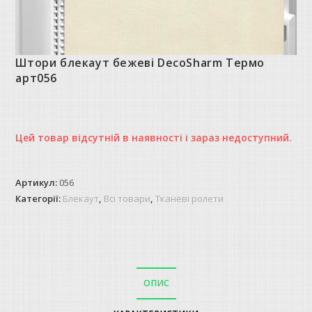
Штори блекаут бежеві DecoSharm Термо
арт056
Цей товар відсутній в наявності і зараз недоступний.
Артикул:
056
Категорії:
Блекаут
,
Всі товари
,
Тканеві ролети
ОПИС