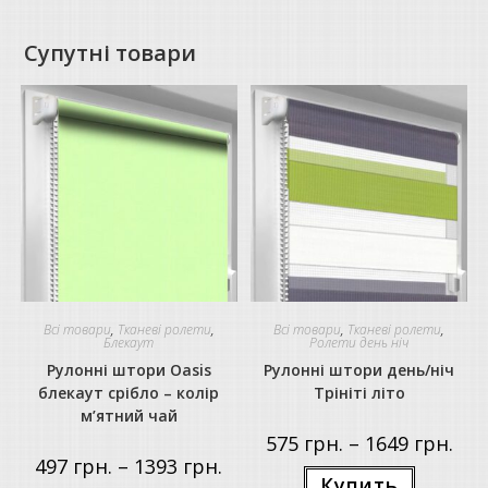
Супутні товари
Всі товари
,
Тканеві ролети
,
Всі товари
,
Тканеві ролети
,
Блекаут
Ролети день ніч
Рулонні штори Oasis
Рулонні штори день/ніч
блекаут срібло – колір
Трініті літо
м’ятний чай
Price
575
грн.
–
1649
грн.
rang
Price
497
грн.
–
1393
грн.
575 г
Цей
range:
Купить
thro
товар