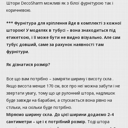
Штори DecoSharm можливі як з білої фурнітурою так і
коричневою.
*** Фурнітура для кріплення йде в комплекті з кожної
шторою! У моделях в тубусі – вона знаходиться під
етикеткою, і її може бути не видно візуально. Але сам
тубус довший, саме за рахунок наявності там
фурнітури.
Як дізнатися розмір?
Все що вам потрібно – заміряти ширину і висоту скла .
Якщо висота менше 170 см, все про неї можна забути і не
звертати увагу, тому що це рулонний штора, надлишок
буде завжди на барабані, а спускається вона рівно на
стільки, на скільки буде потрібно.
Міряємо ширину скла. До цієї ширини додаємо 2-4
сантиметри – це і є потрібний розмір.
Тоді штора