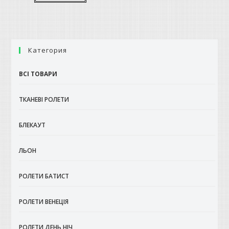
1393 грн.
має
кілька
варіантів.
Параметри
можна
вибрати
на
Категория
сторінці
товару
ВСІ ТОВАРИ
ТКАНЕВІ РОЛЕТИ
БЛЕКАУТ
ЛЬОН
РОЛЕТИ БАТИСТ
РОЛЕТИ ВЕНЕЦІЯ
РОЛЕТИ ДЕНЬ НІЧ