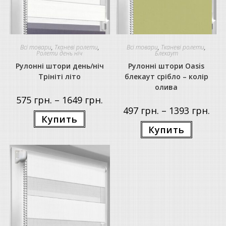
Всі товари
,
Тканеві ролети
,
Всі товари
,
Тканеві ролети
,
Ролети день ніч
Блекаут
Рулонні штори день/ніч
Рулонні штори Oasis
Трініті літо
блекаут срібло – колір
олива
Price
575
грн.
–
1649
грн.
range:
Price
497
грн.
–
1393
грн.
575 грн.
Цей
rang
Купить
through
товар
497 г
Цей
1649 грн.
має
Купить
thro
товар
кілька
1393
має
варіантів.
кілька
Параметри
варіантів.
можна
Параметр
вибрати
можна
на
вибрати
сторінці
на
товару
сторінці
товару