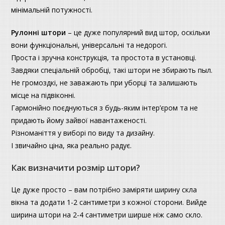
мінімальній потужності.
Рулонні штори
– це дуже популярний вид штор, оскільки
вони функціональні, універсальні та недорогі.
Проста і зручна конструкція, та простота в установці.
Завдяки спеціальній обробці, такі штори не збирають пыл.
Не громоздкі, не заважають при уборці та залишають
місце на підвіконні.
Гармонійно поєднуються з будь-яким інтер’єром та не
придають йому зайвої навантаженості.
Різноманіття у виборі по виду та дизайну.
І звичайно ціна, яка реально радує.
Как визначити розмір штори?
Це дуже просто – вам потрібно заміряти ширину скла
вікна та додати 1-2 сантиметри з кожної сторони. Вийде
ширина штори на 2-4 сантиметри ширше ніж само скло.