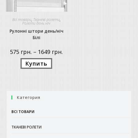
Всі товари
,
Тканеві ролети
,
Ролети день ніч
Рулонні штори день/ніч
Білі
Price
575
грн.
–
1649
грн.
range:
575 грн.
Цей
Купить
through
товар
1649 грн.
має
кілька
варіантів.
Параметри
можна
вибрати
на
Категория
сторінці
товару
ВСІ ТОВАРИ
ТКАНЕВІ РОЛЕТИ