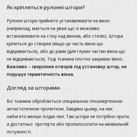
Як кріпляться рулонні штори?
Рулонні штори прийнято устанавлювати на вікно
(наприклад, мається на увазі що їх можливо
встановлювати на стіну над вікном, або стелю). Штора
кріпиться до створки (якщо це часть вікна що
відкривається), або до рами (для глухих частин вікна що
не відкриваються). Тоді тканина плотно закриває вікно.
Важливо – сверління отворів під установку штор, не
порушує герметичність вікна.
Догляд за шторами.
Всі тканини оброблються спеціальною гіпоалергенною
антистатичною пропиткою. Завдяки цьому, на них
набагато менше осідає пил. Такі штори не потрібно прати,
а достатньо протерти або пропилососити на мінімальній
потужності.