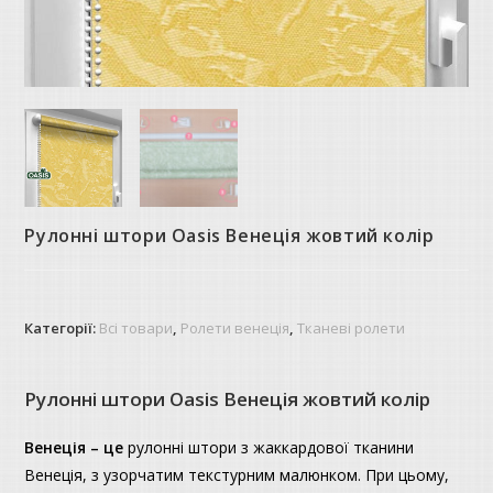
Рулонні штори Oasis Венеція жовтий колір
Категорії:
Всі товари
,
Ролети венеція
,
Тканеві ролети
Рулонні штори Oasis Венеція жовтий колір
Венеція – це
рулонні штори з жаккардової тканини
Венеція, з узорчатим текстурним малюнком. При цьому,