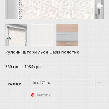
Рулонні штори льон Oasis полотно
Price
360
грн.
–
1034
грн.
range:
360 грн.
through
1034 грн.
40 х 170 см
РАЗМЕР
Очистити