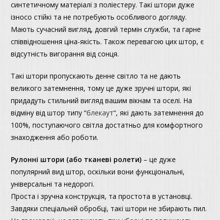
синтетичному матеріалі з поліестеру. Такі штори дуже
ізносо стійкі та не потребують особливого догляду.
Мають сучасний вигляд, довгий термін служби, та гарне
співвідношення ціна-якість. Також перевагою цих штор, є
відсутність вигорання від сонця.
Такі штори пропускають денне світло та не дають
великого затемнення, тому це дуже зручні штори, які
придадуть стильний вигляд вашим вікнам та оселі. На
відміну від штор типу “
блекаут
“, які дають затемнення до
100%, поступаючого світла достатньо для комфортного
знаходження або роботи.
Рулонні штори (або тканеві ролети)
– це дуже
популярний вид штор, оскільки вони функціональні,
універсальні та недорогі.
Проста і зручна конструкція, та простота в установці.
Завдяки спеціальній обробці, такі штори не збирають пил.