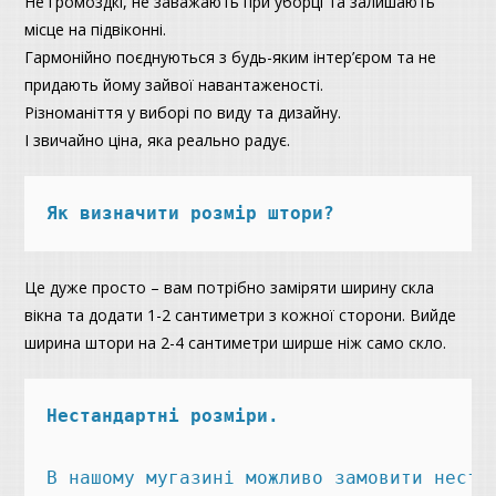
Не громоздкі, не заважають при уборці та залишають
місце на підвіконні.
Гармонійно поєднуються з будь-яким інтер’єром та не
придають йому зайвої навантаженості.
Різноманіття у виборі по виду та дизайну.
І звичайно ціна, яка реально радує.
Як визначити розмір штори?
Це дуже просто – вам потрібно заміряти ширину скла
вікна та додати 1-2 сантиметри з кожної сторони. Вийде
ширина штори на 2-4 сантиметри ширше ніж само скло.
В нашому мугазині можливо замовити неста