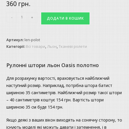
360
грн.
Рулонні
-
+
ДОДАТИ В КОШИК
штори
льон
Oasis
Артикул:
len-polot
полотно
Категорії:
Всі товари
,
Льон
,
Тканеві ролети
кількість
Рулонні штори льон Oasis полотно
Для розрахунку вартості, враховується найближчий
наступний розмір. Наприклад, потрібна штора батист
шириною 35 сантиметрів. Найближчий розмір такої штори
– 40 сантиметрів коштує 154 грн. Вартість штори
шириною 35 см буде 154 грн.
Якщо деякі з ваших вікон виходять на сонячну сторону, то
існують моделі які можуть давати і затемнення, і в