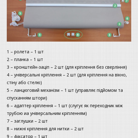
1 – ролета – 1 шт
2 – планка – 1 шт
3 – кронштейн-заціп – 2 шт (для кріплення без сверління)
4 – універсальні кріплення – 2 шт (для кріплення на вікно,
стіну або стелю)
5 – ланцюговий механізм – 1 шт (управляє підйомом та
спусканням штори)
6 – адаптер кріплення – 1 шт (слугує як переходник між
трубою иа універсальним кріпленням)
7 – заглушки – 2 шт
8 – нижні кріплення для нитки – 2 шт
9 – фіксатор – 1 шт