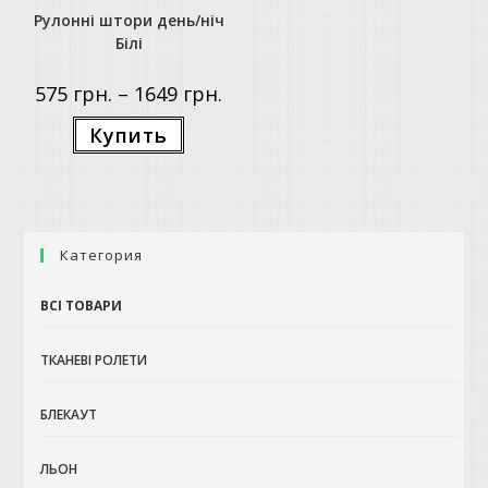
Рулонні штори день/ніч
Білі
Price
575
грн.
–
1649
грн.
range:
575 грн.
Цей
Купить
through
товар
1649 грн.
має
кілька
варіантів.
Параметри
можна
вибрати
на
Категория
сторінці
товару
ВСІ ТОВАРИ
ТКАНЕВІ РОЛЕТИ
БЛЕКАУТ
ЛЬОН