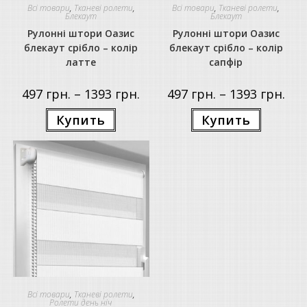
Всі товари
,
Тканеві ролети
,
Всі товари
,
Тканеві ролети
,
Блекаут
Блекаут
Рулонні штори Оазис
Рулонні штори Оазис
блекаут срібло – колір
блекаут срібло – колір
латте
сапфір
Price
Price
497
грн.
–
1393
грн.
497
грн.
–
1393
грн.
range:
rang
497 грн.
497 г
Цей
Цей
Купить
Купить
through
thro
товар
товар
1393 грн.
1393
має
має
кілька
кілька
варіантів.
варіантів.
Параметри
Параметр
можна
можна
вибрати
вибрати
на
на
сторінці
сторінці
товару
товару
Всі товари
,
Тканеві ролети
,
Ролети день ніч