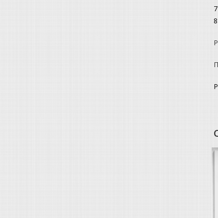
7
8
Р
П
Р