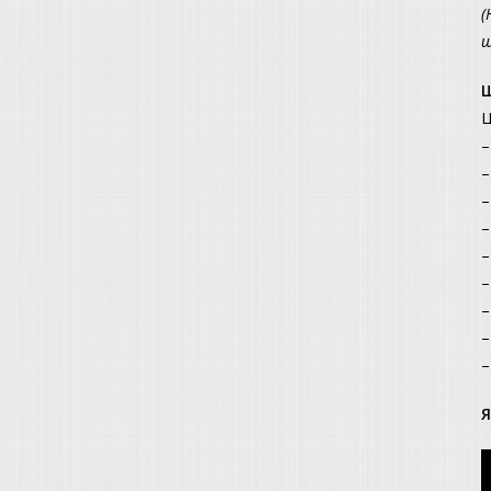
(
ш
Щ
Ц
–
–
–
–
–
–
–
–
–
Я