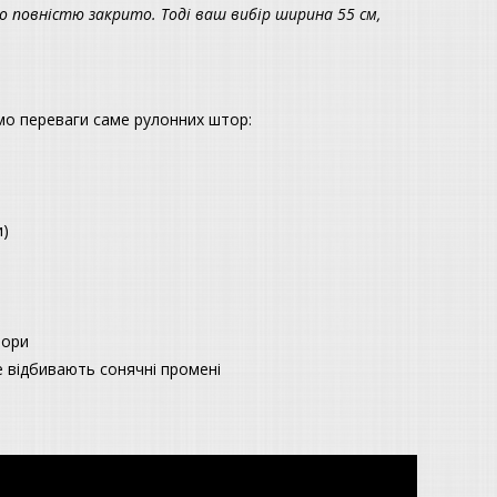
ло повністю закрито. Тоді ваш вибір ширина 55 см,
мо переваги саме рулонних штор:
и)
ьори
ле відбивають сонячні промені