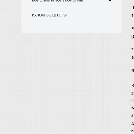
КОЛОННЫ И ПОЛУКОЛОННЫ
Ш
т
РУЛОННЫЕ ШТОРЫ
В
(
*
е
Я
В
з
с
М
з
д
н