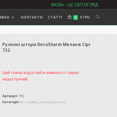
МОВА - ЦЕ СВІТОГЛЯД
АВКА
КОНТАКТИ
СТАТТІ
0
ГРН.
ПЕРЕМКНУ
0
ПОШУК
Рулонні штори DecoSharm Меланж Сірі
НА
732
ВЕБ-
Цей товар відсутній в наявності і зараз
недоступний.
САЙТІ
Артикул:
732
Категорії:
Всі товари
,
Тканеві ролети