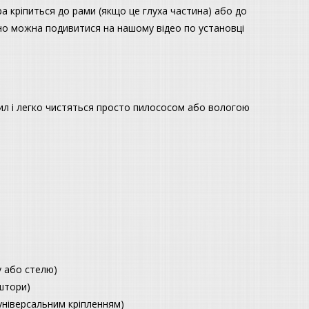
ра кріпиться до рами (якщо це глуха частина) або до
ьно можна подивитися на нашому відео по установці
пил і легко чистяться просто пилососом або вологою
ну або стелю)
 штори)
 універсальним кріпленням)