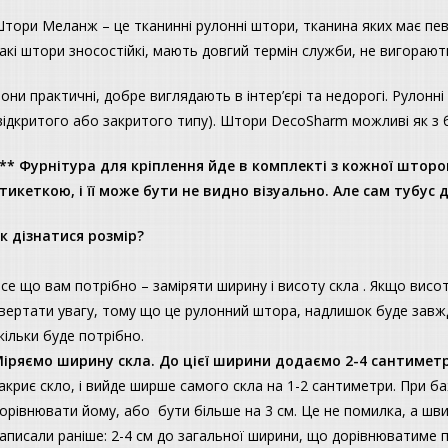
тори Меланж – це тканинні рулонні штори, тканина яких має пев
акі штори зносостійкі, мають довгий термін служби, не вигорают
они практичні, добре виглядають в інтер’єрі та недорогі. Рулонн
відкритого або закритого типу). Штори DecoSharm можливі як з б
** Фурнітура для кріплення йде в комплекті з кожної шторою
тикеткою, і її може бути не видно візуально. Але сам тубус
к дізнатися розмір?
се що вам потрібно – заміряти ширину і висоту скла . Якщо висот
вертати увагу, тому що це рулонний штора, надлишок буде завжди
кільки буде потрібно.
іряємо ширину скла. До цієї ширини додаємо 2-4 сантиметри
акриє скло, і вийде ширше самого скла на 1-2 сантиметри. При б
орівнювати йому, або бути більше на 3 см. Це не помилка, а шв
аписали раніше: 2-4 см до загальної ширини, що дорівнюватиме п