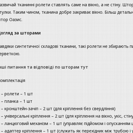
азвичай тканинні ролети ставлять саме на вікно, а не стіну. Што
тулки. Таким чином, тканина добре закриває вікно. Більш детал
тор Оазис.
огляд за шторами
авдяки синтетичної складові тканини, такі ролети не збирають 
ерветкою.
нші питання та відповіді по шторам тут
омплектація
 – ролети – 1 шт
 – планка – 1 шт
 – кронштейн-зачіп – 2 шт (для кріплення без свердління)
 – універсальні кріплення – 2 шт (для кріплення на вікно, укіс, сті
 – ланцюговий механізм – 1 шт (управляє підйомом і опусканням
 – адаптер кріплення – 1 шт (служить як перехідник між трубою і