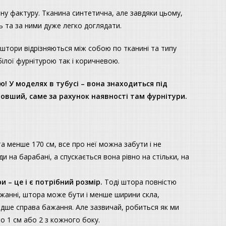
ну фактуру. Тканина синтетична, але завдяки цьому,
ь та за ними дуже легко доглядати.
і штори відрізняються між собою по тканині та типу
ілої фурнітурою так і коричневою.
! У моделях в тубусі – вона знаходиться під
 довший, саме за рахунок наявності там фурнітури.
а менше 170 см, все про неї можна забути і не
 на барабані, а спускається вона рівно на стільки, на
 – це і є потрібний розмір.
Тоді штора повністю
ажанні, штора може бути і менше ширини скла,
идше справа бажання. Але зазвичай, робиться як ми
о 1 см або 2 з кожного боку.