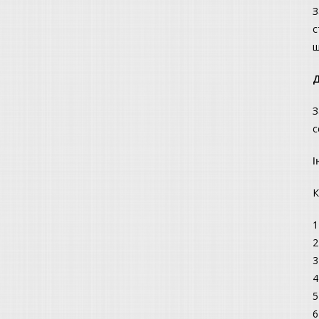
З
с
ш
Д
З
с
І
К
1
2
3
4
5
6