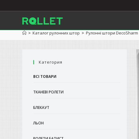
Перейти
до
вмісту
>
Каталог рулонних штор
>
Рулонні штори DecoSharm 
Категория
ВСІ ТОВАРИ
ТКАНЕВІ РОЛЕТИ
БЛЕКАУТ
ЛЬОН
РОЛЕТИ БАТИСТ