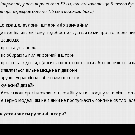
Наприклад, у вас ширина скла 52 см, але ви хочете що б текло бу
тора перекриє скло по 1.5 см з кожного боку.)
о краще, рулонні штори або звичайні?
е вже більше як кому подобається, давайте ми просто перелічи
 дешевше
 проста установка
 не збирають пил як звичайні штори
 простота в догляді (досить просто протерти або пропилососит
 з’являється вільне місце на підвіконні
 зручне управління світловим потоком
 сучасний дизайн
 безліч кольорів і можливість комбінувати і поєднувати різні кол
 є термо моделі, які не тільки не пропускають сонячне світло, а
к установити рулонні штори?