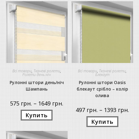
Всі товари
,
Тканеві ролети
,
Всі товари
,
Тканеві ролети
,
Ролети день ніч
Блекаут
Рулонні штори день/ніч
Рулонні штори Oasis
Шампань
блекаут срібло – колір
олива
Price
575
грн.
–
1649
грн.
range:
Price
497
грн.
–
1393
грн.
575 грн.
Цей
rang
Купить
through
товар
497 г
Цей
1649 грн.
має
Купить
thro
товар
кілька
1393
має
варіантів.
кілька
Параметри
варіантів.
можна