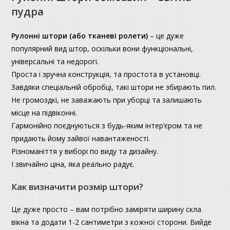
пудра
Рулонні штори (або тканеві ролети)
– це дуже
популярний вид штор, оскільки вони функціональні,
універсальні та недорогі.
Проста і зручна конструкція, та простота в установці.
Завдяки спеціальній обробці, такі штори не збирають пил.
Не громоздкі, не заважають при уборці та залишають
місце на підвіконні.
Гармонійно поєднуються з будь-яким інтер’єром та не
придають йому зайвої навантаженості.
Різноманіття у виборі по виду та дизайну.
І звичайно ціна, яка реально радує.
Как визначити розмір штори?
Це дуже просто – вам потрібно заміряти ширину скла
вікна та додати 1-2 сантиметри з кожної сторони. Вийде