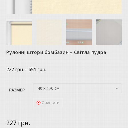
Рулонні штори бомбазин – Світла пудра
Price
227
грн.
–
651
грн.
range:
227 грн.
through
651 грн.
40 х 170 см
РАЗМЕР
Очистити
227
грн.