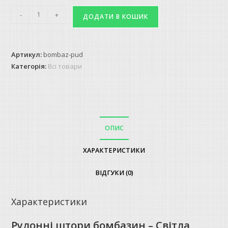
Рулонні
-
+
ДОДАТИ В КОШИК
штори
бомбазин
-
Артикул:
bombaz-pud
Світла
Категорія:
Всі товари
пудра
кількість
ОПИС
ХАРАКТЕРИСТИКИ
ВІДГУКИ (0)
Характеристики
Рулонні штори бомбазин – Світла