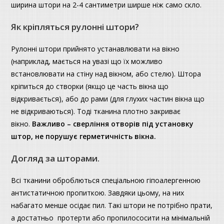
ширина штори на 2-4 сантиметри ширше ніж само скло.
Як кріпляться рулонні штори?
Рулонні штори прийнято устанавлювати на вікно
(наприклад, мається на увазі що їх можливо
встановлювати на стіну над вікном, або стелю). Штора
кріпиться до створки (якщо це часть вікна що
відкривається), або до рами (для глухих частин вікна що
не відкриваються). Тоді тканина плотно закриває
вікно.
Важливо – сверління отворів під установку
штор, не порушує герметичність вікна.
Догляд за шторами.
Всі тканини оброблються спеціальною гіпоалергенною
антистатичною пропиткою. Завдяки цьому, на них
набагато менше осідає пил. Такі штори не потрібно прати,
а достатньо протерти або пропилососити на мінімальній