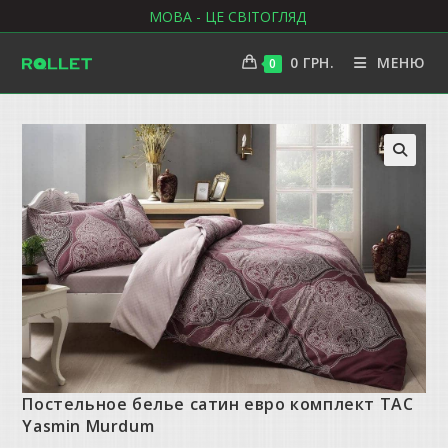
Перейти
МОВА - ЦЕ СВІТОГЛЯД
до
вмісту
0
ГРН.
МЕНЮ
0
Постельное белье сатин евро комплект ТАС
Yasmin Murdum