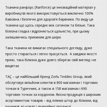
Тканина ранфорс (Ranforce) це інноваційний матеріал у
виробництві якого використовується виключно 100%
бавовна і безпечні для здоров’я барвники. По виду ця
тканина що щось середнє між сатином та бязью. Така
білизна гладка і відрізняється щільністю, при цьому
залишаючись приємним для шкіри.
Така тканина не вимагає спеціального догляду, дуже
просто стирається і легко прасується. А завдяки якості
пряжі, така білизна дуже довго зберігає свій вигляд і не
вицвітає
TAÇ – це найбільший бренд Zorlu Textiles Group, який
обслуговує мільйони клієнтів в 800 магазинах і торгових
точках в Туреччині, а також в 158 магазинах і 690
торгових точках за кордоном. Якісна продукція з широким
асортиментом товарів – від лляних штор до білизни, від
рушників до ковдр і ліцензійної продукції.