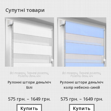
Супутні товари
Всі товари
,
Тканеві ролети
,
Всі товари
,
Тканеві ролети
,
Ролети день ніч
Ролети день ніч
Рулонні штори день/ніч
Рулонні штори день/ніч
Білі
колір небесно-синій
Price
Price
575
грн.
–
1649
грн.
575
грн.
–
1649
грн.
range:
rang
575 грн.
575 г
Цей
Цей
Купить
Купить
through
thro
товар
товар