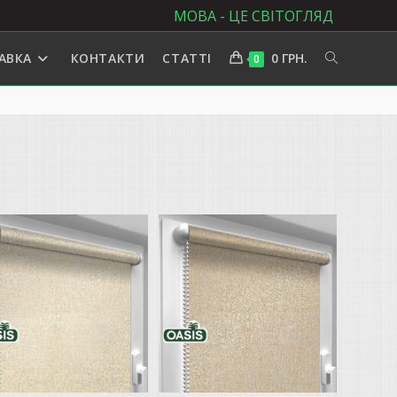
МОВА - ЦЕ СВІТОГЛЯД
АВКА
КОНТАКТИ
СТАТТІ
0
ГРН.
ПЕРЕМКНУ
0
ПОШУК
НА
ВЕБ-
САЙТІ