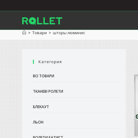
Перейти
до
вмісту
>
Товари
>
шторы люминис
Категория
ВСІ ТОВАРИ
ТКАНЕВІ РОЛЕТИ
БЛЕКАУТ
ЛЬОН
РОЛЕТИ БАТИСТ